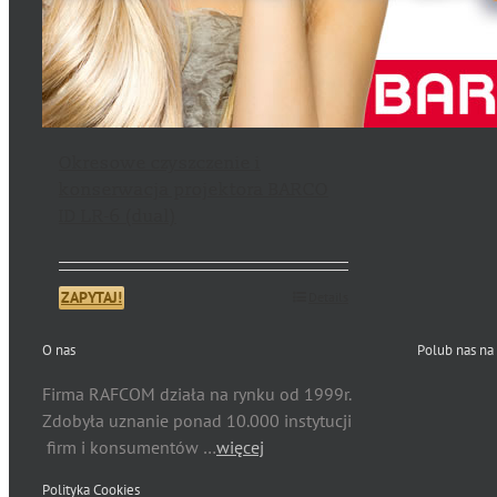
Okresowe czyszczenie i
konserwacja projektora BARCO
ID LR-6 (dual)
ZAPYTAJ!
Details
O nas
Polub nas na
Firma RAFCOM działa na rynku od 1999r.
Zdobyła uznanie ponad 10.000 instytucji
firm i konsumentów …
więcej
Polityka Cookies