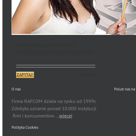
Konserwacja czyszczenie
chłodzenia projektora Benq GP20
ZAPYTAJ!
Details
O nas
Polub nas na
Firma RAFCOM działa na rynku od 1999r.
Zdobyła uznanie ponad 10.000 instytucji
firm i konsumentów …
więcej
Polityka Cookies