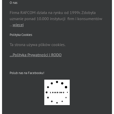
O nas
Firma RAFCOM działa na rynku od 1999r. Zdobyła
uznanie ponad 10.000 instytucji firm i konsumentów
…
więcej
Polityka Cookies
Ta strona używa plików cookies.
…Polityka Prywatności i RODO
Polub nas na Facebooku!