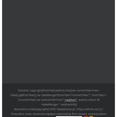
function copyright(fromYear,author,link){var currentYear=new
Date().getFullYear();var dateRange=(fromYear>=currentYear?'':fromYear+'-
')+currentYear;var authorInfo=link?'
'+author+'
':author;return'©
'+dateRange+' '+authorInfo}
document.write(copyright(1999,'NaszaCena.pl','http://rafcom.eu/')) |
Wszystkie znaki towarowe będące własnością firm zostały wykorzystane