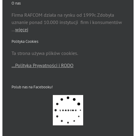
O nas
Firma RAFCOM działa na rynku od 1999r. Zdobyła
uznanie ponad 10.000 instytucji firm i konsumentów
…
więcej
Polityka Cookies
Ta strona używa plików cookies.
…Polityka Prywatności i RODO
Polub nas na Facebooku!