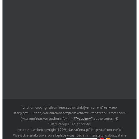
function copyright(fromYear,author,link){var currentYear=new
Date().getFullYear();var dateRange=(fromYear>=currentYear?'':fromYear+'-
')+currentYear;var authorInfo=link?'
'+author+'
':author;return'©
'+dateRange+' '+authorInfo}
document.write(copyright(1999,'NaszaCena.pl','http://rafcom.eu/')) |
Wszystkie znaki towarowe będące własnością firm zostały wykorzystane