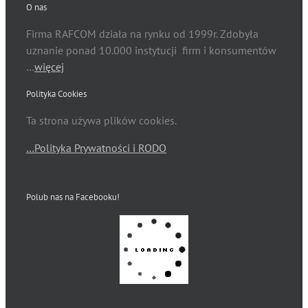
O nas
Firma RAFCOM działa na rynku od 1999r. Zdobyła
uznanie ponad 10.000 instytucji firm i konsumentów
…
więcej
Polityka Cookies
Ta strona używa plików cookies.
…Polityka Prywatności i RODO
Polub nas na Facebooku!