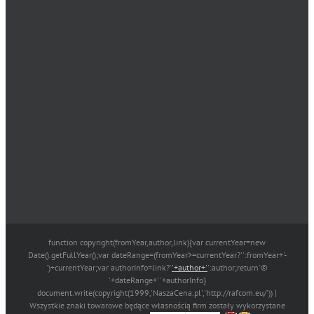
function copyright(fromYear,author,link){var currentYear=new
Date().getFullYear();var dateRange=(fromYear>=currentYear?'':fromYear+'-
')+currentYear;var authorInfo=link?'
'+author+'
':author;return'©
'+dateRange+' '+authorInfo}
document.write(copyright(1999,'NaszaCena.pl','http://rafcom.eu/')) |
Wszystkie znaki towarowe będące własnością firm zostały wykorzystane