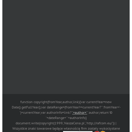
function copyright(fromYear,author,link){var currentYear=new
Date().getFullYear();var dateRange=(fromYear>=currentYear?'':fromYear+'-
')+currentYear;var authorInfo=link?'
'+author+'
':author;return'©
'+dateRange+' '+authorInfo}
document.write(copyright(1999,'NaszaCena.pl','http://rafcom.eu/')) |
Wszystkie znaki towarowe będące własnością firm zostały wykorzystane