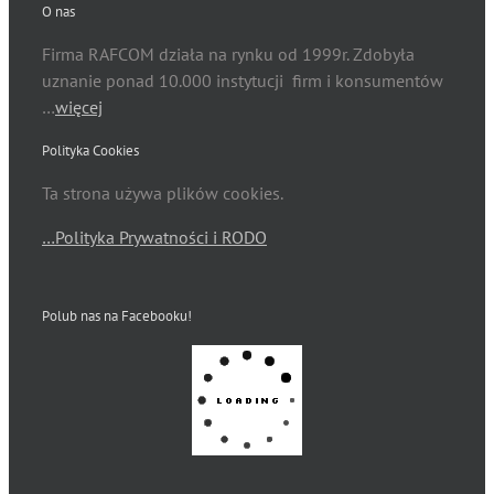
O nas
Firma RAFCOM działa na rynku od 1999r. Zdobyła
uznanie ponad 10.000 instytucji firm i konsumentów
…
więcej
Polityka Cookies
Ta strona używa plików cookies.
…Polityka Prywatności i RODO
Polub nas na Facebooku!