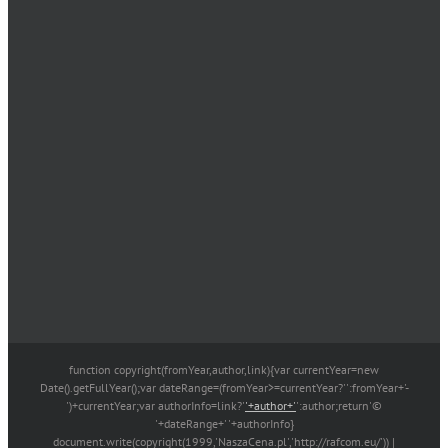
function copyright(fromYear,author,link){var currentYear=new
Date().getFullYear();var dateRange=(fromYear>=currentYear?'':fromYear+'-
')+currentYear;var authorInfo=link?'
'+author+'
':author;return'©
'+dateRange+' '+authorInfo}
document.write(copyright(1999,'NaszaCena.pl','http://rafcom.eu/')) |