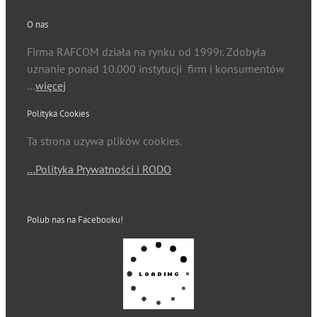
O nas
Firma RAFCOM działa na rynku od 1999r. Zdobyła
uznanie ponad 10.000 instytucji firm i konsumentów
…
więcej
Polityka Cookies
Ta strona używa plików cookies.
…Polityka Prywatności i RODO
Polub nas na Facebooku!