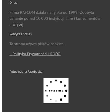
O nas
Firma RAFCOM działa na rynku od 1999r. Zdobyła
uznanie ponad 10.000 instytucji firm i konsumentów
…
więcej
Polityka Cookies
Ta strona używa plików cookies.
…Polityka Prywatności i RODO
Polub nas na Facebooku!