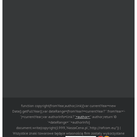
function copyright(fromYear,author,link){var currentYear=new
Date().getFullYear();var dateRange=(fromYear>=currentYear?'':fromYear+'-
')+currentYear;var authorInfo=link?'
'+author+'
':author;return'©
'+dateRange+' '+authorInfo}
document.write(copyright(1999,'NaszaCena.pl','http://rafcom.eu/')) |
Wszystkie znaki towarowe będące własnością firm zostały wykorzystane