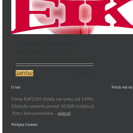
Czyszczenie konserwacja
projektora EIKI LC-SB22
ZAPYTAJ!
Details
O nas
Polub nas na
Firma RAFCOM działa na rynku od 1999r.
Zdobyła uznanie ponad 10.000 instytucji
firm i konsumentów …
więcej
Polityka Cookies