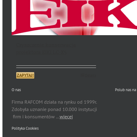
Czyszczenie konserwacja
projektora EIKI LC-X5
ZAPYTAJ!
Details
O nas
Polub nas na
Firma RAFCOM działa na rynku od 1999r.
Zdobyła uznanie ponad 10.000 instytucji
firm i konsumentów …
więcej
Polityka Cookies