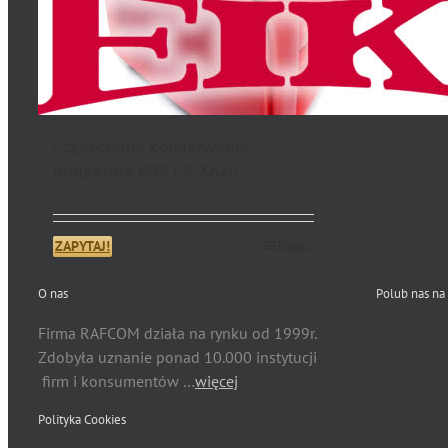
Czyszczenie konserwacja
projektora EIKI LC-XA20
ZAPYTAJ!
Details
O nas
Polub nas na
Firma RAFCOM działa na rynku od 1999r.
Zdobyła uznanie ponad 10.000 instytucji
firm i konsumentów …
więcej
Polityka Cookies