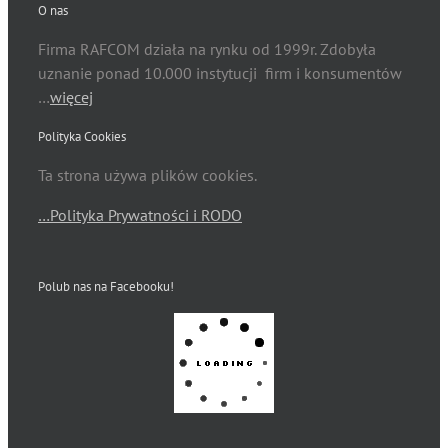
O nas
Firma RAFCOM działa na rynku od 1999r. Zdobyła
uznanie ponad 10.000 instytucji firm i konsumentów
…
więcej
Polityka Cookies
Ta strona używa plików cookies.
…Polityka Prywatności i RODO
Polub nas na Facebooku!