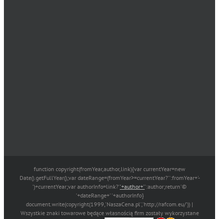
function copyright(fromYear,author,link){var currentYear=new
Date().getFullYear();var dateRange=(fromYear>=currentYear?'':fromYear+'-
')+currentYear;var authorInfo=link?'
'+author+'
':author;return'©
'+dateRange+' '+authorInfo}
document.write(copyright(1999,'NaszaCena.pl','http://rafcom.eu/')) |
Wszystkie znaki towarowe będące własnością firm zostały wykorzystane