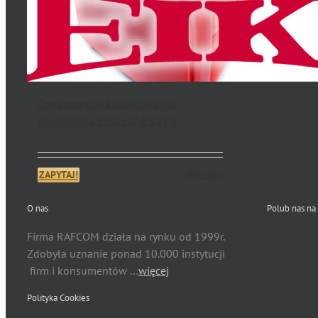
Czyszczenie konserwacja
projektora EIKI LC-XB27N
ZAPYTAJ!
Details
O nas
Polub nas na
Firma RAFCOM działa na rynku od 1999r.
Zdobyła uznanie ponad 10.000 instytucji
firm i konsumentów …
więcej
Polityka Cookies