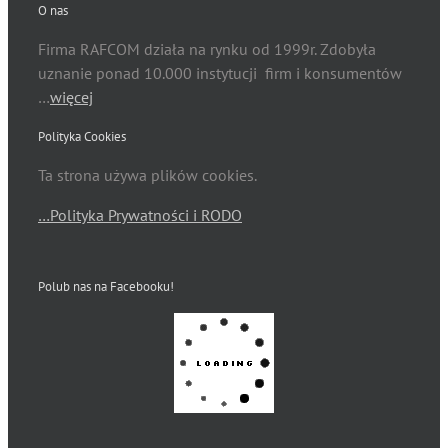
O nas
Firma RAFCOM działa na rynku od 1999r. Zdobyła
uznanie ponad 10.000 instytucji firm i konsumentów
…
więcej
Polityka Cookies
Ta strona używa plików cookies.
…Polityka Prywatności i RODO
Polub nas na Facebooku!