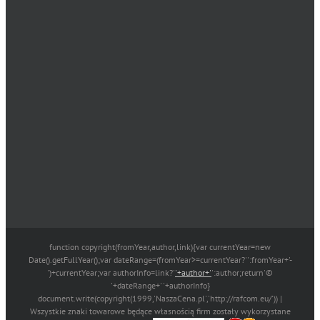
function copyright(fromYear,author,link){var currentYear=new
Date().getFullYear();var dateRange=(fromYear>=currentYear?'':fromYear+'-
')+currentYear;var authorInfo=link?'
'+author+'
':author;return'©
'+dateRange+' '+authorInfo}
document.write(copyright(1999,'NaszaCena.pl','http://rafcom.eu/')) |
Wszystkie znaki towarowe będące własnością firm zostały wykorzystane