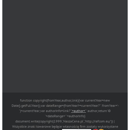
function copyright(fromYear,author,link){var currentYear=new
Date().getFullYear();var dateRange=(fromYear>=currentYear?'':fromYear+'-
')+currentYear;var authorInfo=link?'
'+author+'
':author;return'©
'+dateRange+' '+authorInfo}
document.write(copyright(1999,'NaszaCena.pl','http://rafcom.eu/')) |
Wszystkie znaki towarowe będące własnością firm zostały wykorzystane