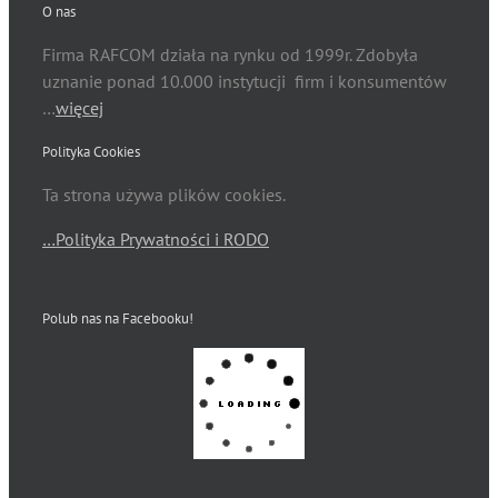
O nas
Firma RAFCOM działa na rynku od 1999r. Zdobyła
uznanie ponad 10.000 instytucji firm i konsumentów
…
więcej
Polityka Cookies
Ta strona używa plików cookies.
…Polityka Prywatności i RODO
Polub nas na Facebooku!