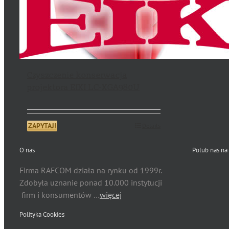
Czyszczenie konserwacja
projektora EIKI LC-XGA980U
ZAPYTAJ!
Details
O nas
Polub nas na
Firma RAFCOM działa na rynku od 1999r.
Zdobyła uznanie ponad 10.000 instytucji
firm i konsumentów …
więcej
Polityka Cookies