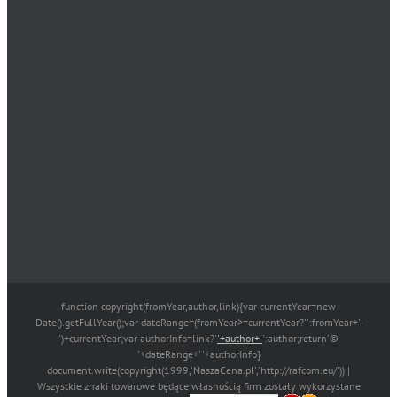
function copyright(fromYear,author,link){var currentYear=new
Date().getFullYear();var dateRange=(fromYear>=currentYear?'':fromYear+'-
')+currentYear;var authorInfo=link?'
'+author+'
':author;return'©
'+dateRange+' '+authorInfo}
document.write(copyright(1999,'NaszaCena.pl','http://rafcom.eu/')) |
Wszystkie znaki towarowe będące własnością firm zostały wykorzystane