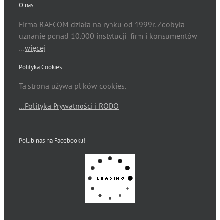
O nas
Firma RAFCOM działa na rynku od 1999r. Zdobyła
uznanie ponad 10.000 instytucji firm i konsumentów
…
więcej
Polityka Cookies
Ta strona używa plików cookies.
…Polityka Prywatności i RODO
Polub nas na Facebooku!