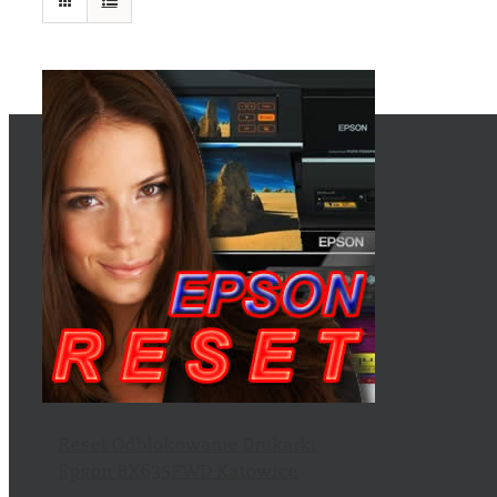
Reset Odblokowanie Drukarki
Epson BX635FWD Katowice