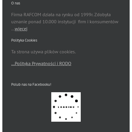
O nas
Firma RAFCOM działa na rynku od 1999r. Zdobyła
uznanie ponad 10.000 instytucji firm i konsumentów
…
więcej
Polityka Cookies
Ta strona używa plików cookies.
…Polityka Prywatności i RODO
Polub nas na Facebooku!