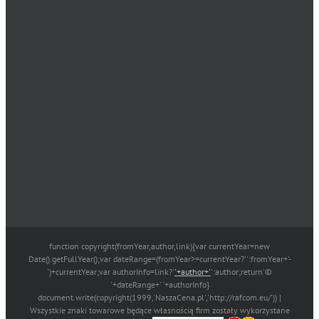
function copyright(fromYear,author,link){var currentYear=new
Date().getFullYear();var dateRange=(fromYear>=currentYear?'':fromYear+'-
')+currentYear;var authorInfo=link?'
'+author+'
':author;return'©
'+dateRange+' '+authorInfo}
document.write(copyright(1999,'NaszaCena.pl','http://rafcom.eu/')) |
Wszystkie znaki towarowe będące własnością firm zostały wykorzystane