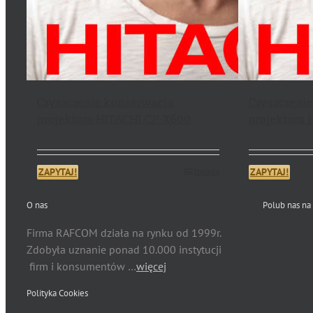
Czyszczenie konserwacja
Czyszczeni
projektora HITACHI CP-X600
projektora
ZAPYTAJ!
ZAPYTAJ!
Details
O nas
Polub nas na
Firma RAFCOM działa na rynku od 1999r.
Zdobyła uznanie ponad 10.000 instytucji
firm i konsumentów …
więcej
Polityka Cookies