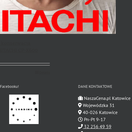
e konserwacja
 HITACHI CP-X600
Details
 Facebooku!
DANE KONTAKTOWE
NaszaCena.pl Katowice
Wojewódzka 31
40-026 Katowice
Pn-Pt 9-17
32 256 49 59