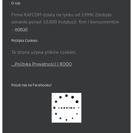
O nas
Firma RAFCOM działa na rynku od 1999r. Zdobyła
uznanie ponad 10.000 instytucji firm i konsumentów
…
więcej
Polityka Cookies
Ta strona używa plików cookies.
…Polityka Prywatności i RODO
Polub nas na Facebooku!