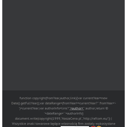
function copyright(fromYear,author,link){var currentYear=new
Date().getFullYear();var dateRange=(fromYear>=currentYear?'':fromYear+'-
')+currentYear;var authorInfo=link?'
'+author+'
':author;return'©
'+dateRange+' '+authorInfo}
document.write(copyright(1999,'NaszaCena.pl','http://rafcom.eu/')) |
Wszystkie znaki towarowe będące własnością firm zostały wykorzystane