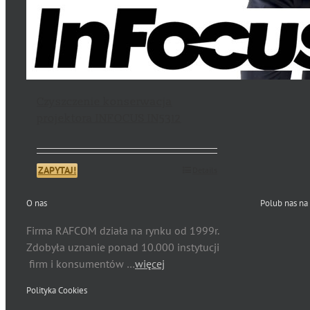
Czyszczenie konserwacja
projektora INFOCUS IN5312
ZAPYTAJ!
Details
O nas
Polub nas na
Firma RAFCOM działa na rynku od 1999r.
Zdobyła uznanie ponad 10.000 instytucji
firm i konsumentów …
więcej
Polityka Cookies