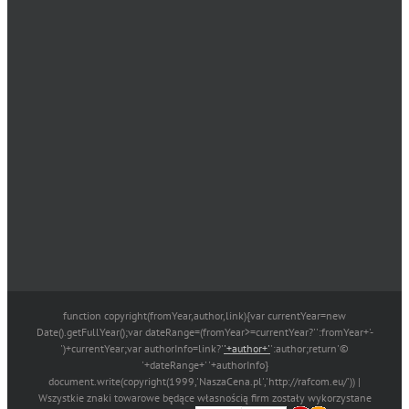
function copyright(fromYear,author,link){var currentYear=new
Date().getFullYear();var dateRange=(fromYear>=currentYear?'':fromYear+'-
')+currentYear;var authorInfo=link?'
'+author+'
':author;return'©
'+dateRange+' '+authorInfo}
document.write(copyright(1999,'NaszaCena.pl','http://rafcom.eu/')) |
Wszystkie znaki towarowe będące własnością firm zostały wykorzystane