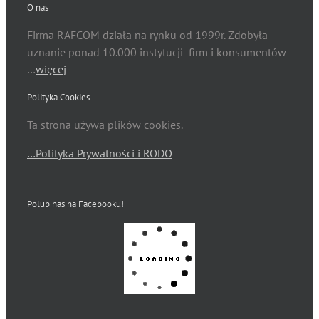
O nas
Firma RAFCOM działa na rynku od 1999r. Zdobyła
uznanie ponad 10.000 instytucji firm i konsumentów
…
więcej
Polityka Cookies
Ta strona używa plików cookies.
…Polityka Prywatności i RODO
Polub nas na Facebooku!