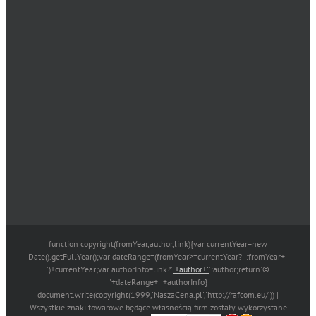
function copyright(fromYear,author,link){var currentYear=new
Date().getFullYear();var dateRange=(fromYear>=currentYear?'':fromYear+'-
')+currentYear;var authorInfo=link?'
'+author+'
':author;return'©
'+dateRange+' '+authorInfo}
document.write(copyright(1999,'NaszaCena.pl','http://rafcom.eu/')) |
Wszystkie znaki towarowe będące własnością firm zostały wykorzystane