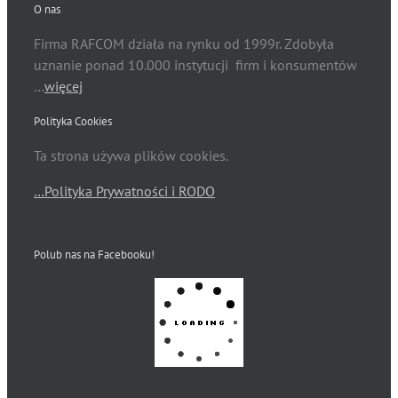
O nas
Firma RAFCOM działa na rynku od 1999r. Zdobyła
uznanie ponad 10.000 instytucji firm i konsumentów
…
więcej
Polityka Cookies
Ta strona używa plików cookies.
…Polityka Prywatności i RODO
Polub nas na Facebooku!