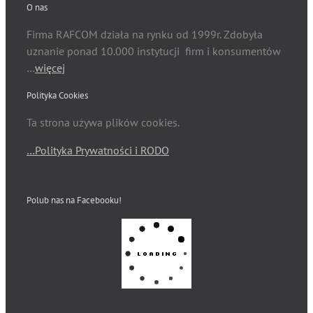
O nas
Firma RAFCOM działa na rynku od 1999r. Zdobyła
uznanie ponad 10.000 instytucji firm i konsumentów
…
więcej
Polityka Cookies
Ta strona używa plików cookies.
…Polityka Prywatności i RODO
Polub nas na Facebooku!