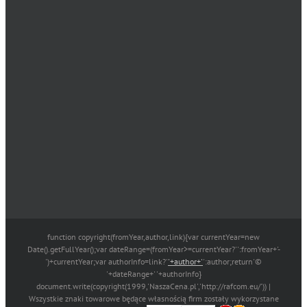
function copyright(fromYear,author,link){var currentYear=new
Date().getFullYear();var dateRange=(fromYear>=currentYear?'':fromYear+'-
')+currentYear;var authorInfo=link?'
'+author+'
':author;return'©
'+dateRange+' '+authorInfo}
document.write(copyright(1999,'NaszaCena.pl','http://rafcom.eu/')) |
Wszystkie znaki towarowe będące własnością firm zostały wykorzystane