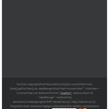
function copyright(fromYear,author,link){var currentYear=new
Date().getFullYear();var dateRange=(fromYear>=currentYear?'':fromYear+'-
')+currentYear;var authorInfo=link?'
'+author+'
':author;return'©
'+dateRange+' '+authorInfo}
document.write(copyright(1999,'NaszaCena.pl','http://rafcom.eu/')) |
Wszystkie znaki towarowe będące własnością firm zostały wykorzystane