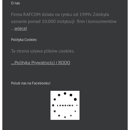
O nas
Firma RAFCOM działa na rynku od 1999r. Zdobyła
uznanie ponad 10.000 instytucji firm i konsumentów
…
więcej
Polityka Cookies
Ta strona używa plików cookies.
…Polityka Prywatności i RODO
Polub nas na Facebooku!