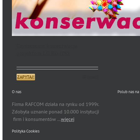
Czyszczenie konserwacja
projektora LG RD-JT52
ZAPYTAJ!
Details
O nas
Polub nas na
Firma RAFCOM działa na rynku od 1999r.
Zdobyła uznanie ponad 10.000 instytucji
firm i konsumentów …
więcej
Polityka Cookies