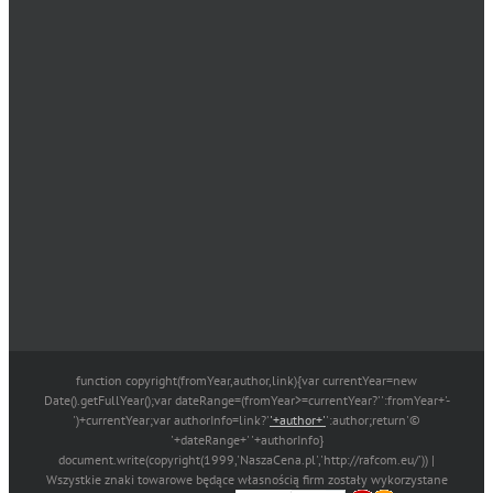
function copyright(fromYear,author,link){var currentYear=new
Date().getFullYear();var dateRange=(fromYear>=currentYear?'':fromYear+'-
')+currentYear;var authorInfo=link?'
'+author+'
':author;return'©
'+dateRange+' '+authorInfo}
document.write(copyright(1999,'NaszaCena.pl','http://rafcom.eu/')) |
Wszystkie znaki towarowe będące własnością firm zostały wykorzystane