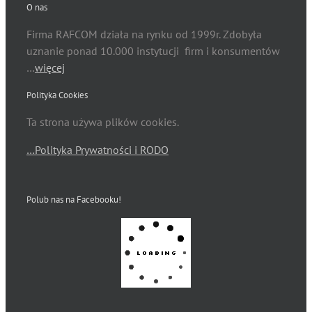
O nas
Firma RAFCOM działa na rynku od 1999r. Zdobyła
uznanie ponad 10.000 instytucji firm i konsumentów
…
więcej
Polityka Cookies
Ta strona używa plików cookies.
…Polityka Prywatności i RODO
Polub nas na Facebooku!