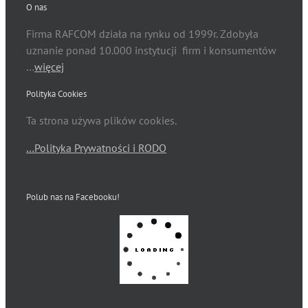
O nas
Firma RAFCOM działa na rynku od 1999r. Zdobyła
uznanie ponad 10.000 instytucji firm i konsumentów
…
więcej
Polityka Cookies
Ta strona używa plików cookies.
…Polityka Prywatności i RODO
Polub nas na Facebooku!