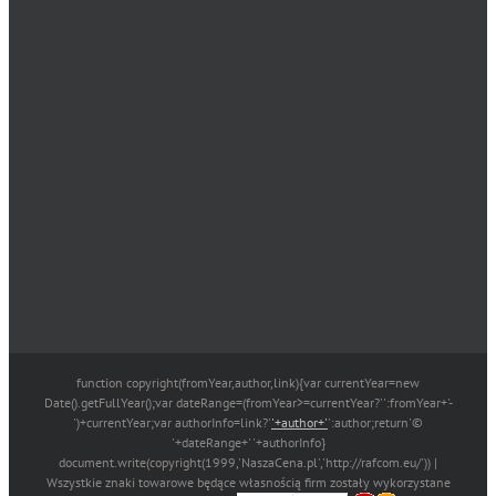
function copyright(fromYear,author,link){var currentYear=new
Date().getFullYear();var dateRange=(fromYear>=currentYear?'':fromYear+'-
')+currentYear;var authorInfo=link?'
'+author+'
':author;return'©
'+dateRange+' '+authorInfo}
document.write(copyright(1999,'NaszaCena.pl','http://rafcom.eu/')) |
Wszystkie znaki towarowe będące własnością firm zostały wykorzystane