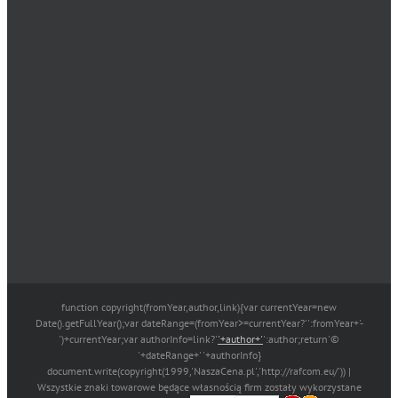
function copyright(fromYear,author,link){var currentYear=new
Date().getFullYear();var dateRange=(fromYear>=currentYear?'':fromYear+'-
')+currentYear;var authorInfo=link?'
'+author+'
':author;return'©
'+dateRange+' '+authorInfo}
document.write(copyright(1999,'NaszaCena.pl','http://rafcom.eu/')) |
Wszystkie znaki towarowe będące własnością firm zostały wykorzystane