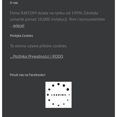
O nas
Firma RAFCOM działa na rynku od 1999r. Zdobyła
uznanie ponad 10.000 instytucji firm i konsumentów
…
więcej
Polityka Cookies
Ta strona używa plików cookies.
…Polityka Prywatności i RODO
Polub nas na Facebooku!