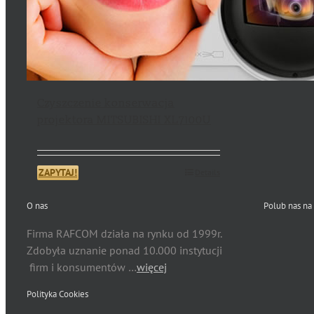
Czyszczenie konserwacja
projektora MITSUBISHI XL7100U
ZAPYTAJ!
Details
O nas
Polub nas na
Firma RAFCOM działa na rynku od 1999r.
Zdobyła uznanie ponad 10.000 instytucji
firm i konsumentów …
więcej
Polityka Cookies