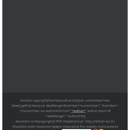
function copyright(fromYear,author,link){var currentYear=new
Date().getFullYear();var dateRange=(fromYear>=currentYear?'':fromYear+'-
')+currentYear;var authorInfo=link?'
'+author+'
':author;return'©
'+dateRange+' '+authorInfo}
document.write(copyright(1999,'NaszaCena.pl','http://rafcom.eu/')) |
Wszystkie znaki towarowe będące własnością firm zostały wykorzystane