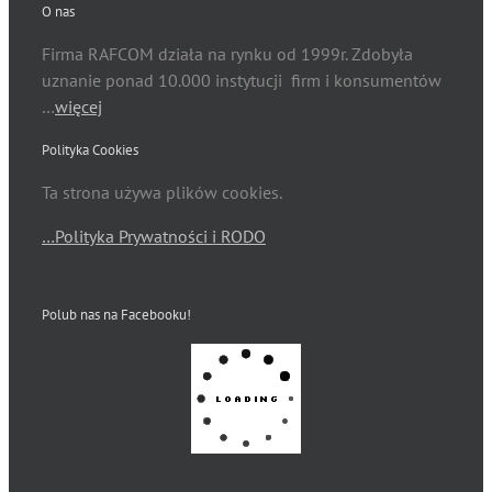
O nas
Firma RAFCOM działa na rynku od 1999r. Zdobyła
uznanie ponad 10.000 instytucji firm i konsumentów
…
więcej
Polityka Cookies
Ta strona używa plików cookies.
…Polityka Prywatności i RODO
Polub nas na Facebooku!