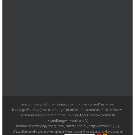
function copyright(fromYear,author,link){var currentYear=new
Date().getFullYear();var dateRange=(fromYear>=currentYear?'':fromYear+'-
')+currentYear;var authorInfo=link?'
'+author+'
':author;return'©
'+dateRange+' '+authorInfo}
document.write(copyright(1999,'NaszaCena.pl','http://rafcom.eu/')) |
Wszystkie znaki towarowe będące własnością firm zostały wykorzystane