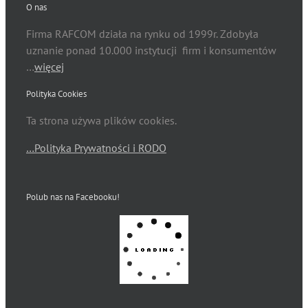
O nas
Firma RAFCOM działa na rynku od 1999r. Zdobyła
uznanie ponad 10.000 instytucji firm i konsumentów
…
więcej
Polityka Cookies
Ta strona używa plików cookies.
…Polityka Prywatności i RODO
Polub nas na Facebooku!