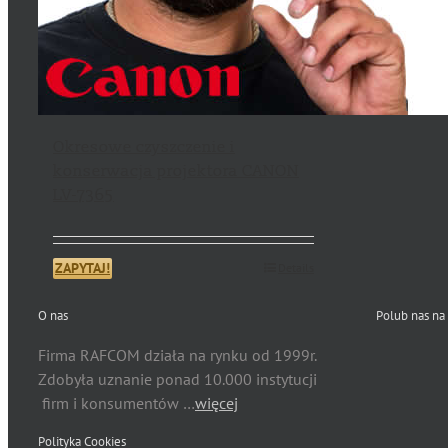
Okresowe czyszczenie i
konserwacja projektora CANON
LV-7365
ZAPYTAJ!
Details
O nas
Polub nas na
Firma RAFCOM działa na rynku od 1999r.
Zdobyła uznanie ponad 10.000 instytucji
firm i konsumentów …
więcej
Polityka Cookies