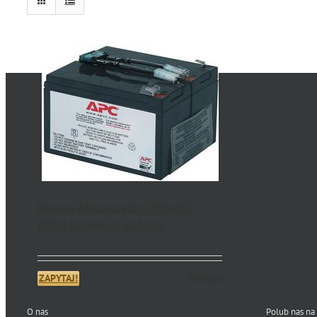
Bateria Akumulator UPS APC
RBC9 Katowice Rafcom
ZAPYTAJ!
Details
O nas
Polub nas na