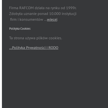
Firma RAFCOM działa na rynku od 1999r.
Zdobyła uznanie ponad 10.000 instytucji
firm i konsumentów …
więcej
Polityka Cookies
Ta strona używa plików cookies.
…Polityka Prywatności i RODO