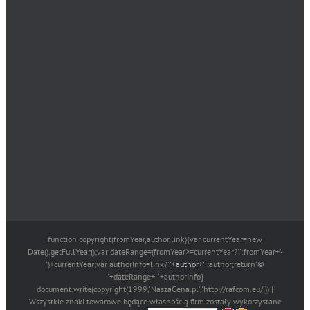
function copyright(fromYear,author,link){var currentYear=new
Date().getFullYear();var dateRange=(fromYear>=currentYear?'':fromYear+'-
')+currentYear;var authorInfo=link?'
'+author+'
':author;return'©
'+dateRange+' '+authorInfo}
document.write(copyright(1999,'NaszaCena.pl','http://rafcom.eu/')) |
Wszystkie znaki towarowe będące własnością firm zostały wykorzystane