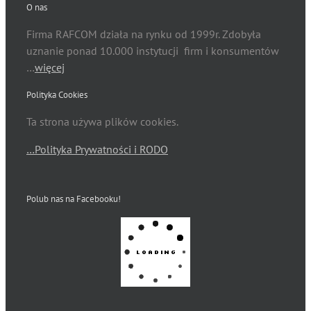
O nas
Firma RAFCOM działa na rynku od 1999r. Zdobyła
uznanie ponad 10.000 instytucji firm i konsumentów
…
więcej
Polityka Cookies
Ta strona używa plików cookies.
…Polityka Prywatności i RODO
Polub nas na Facebooku!