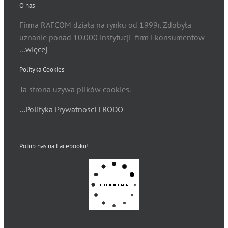
O nas
Firma RAFCOM działa na rynku od 1999r. Zdobyła
uznanie ponad 10.000 instytucji firm i konsumentów
…
więcej
Polityka Cookies
Ta strona używa plików cookies.
…Polityka Prywatności i RODO
Polub nas na Facebooku!