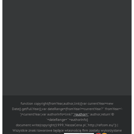
function copyright(fromYear,author,link){var currentYear=new
Date().getFullYear();var dateRange=(fromYear>=currentYear?'':fromYear+'-
')+currentYear;var authorInfo=link?'
'+author+'
':author;return'©
'+dateRange+' '+authorInfo}
document.write(copyright(1999,'NaszaCena.pl','http://rafcom.eu/')) |
Wszystkie znaki towarowe będące własnością firm zostały wykorzystane