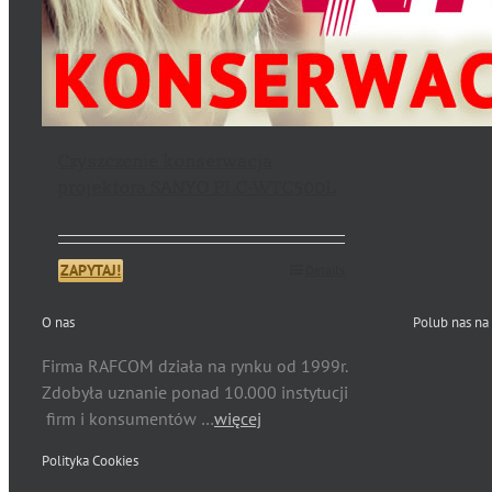
Czyszczenie konserwacja
projektora SANYO PLC-WTC500L
ZAPYTAJ!
Details
O nas
Polub nas na
Firma RAFCOM działa na rynku od 1999r.
Zdobyła uznanie ponad 10.000 instytucji
firm i konsumentów …
więcej
Polityka Cookies