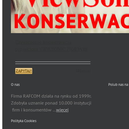
Czyszczenie konserwacja
projektora VIEWSONIC PJD8353S
ZAPYTAJ!
Details
O nas
Polub nas na
Firma RAFCOM działa na rynku od 1999r.
Zdobyła uznanie ponad 10.000 instytucji
firm i konsumentów …
więcej
Polityka Cookies