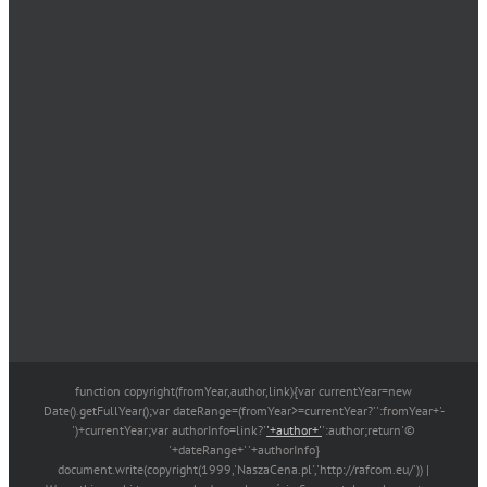
function copyright(fromYear,author,link){var currentYear=new
Date().getFullYear();var dateRange=(fromYear>=currentYear?'':fromYear+'-
')+currentYear;var authorInfo=link?'
'+author+'
':author;return'©
'+dateRange+' '+authorInfo}
document.write(copyright(1999,'NaszaCena.pl','http://rafcom.eu/')) |