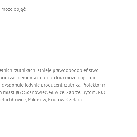
 może objąć:
letnich rzutnikach istnieje prawdopodobieństwo
 podczas demontażu projektora może dojść do
m dysponuje jedynie producent rzutnika. Projektor można
 miast jak: Sosnowiec, Gliwice, Zabrze, Bytom, Ruda
więtochłowice, Mikołów, Knurów, Czeladź.