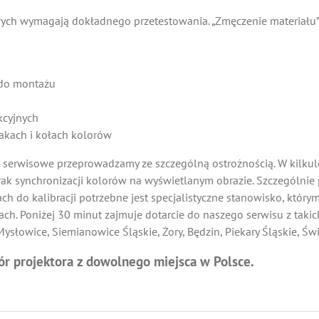
wych wymagają dokładnego przetestowania. „Zmęczenie materiału”
h do montażu
kcyjnych
rakach i kołach kolorów
e serwisowe przeprowadzamy ze szczególną ostrożnością. W kilku
k synchronizacji kolorów na wyświetlanym obrazie. Szczególnie
h do kalibracji potrzebne jest specjalistyczne stanowisko, który
ch. Poniżej 30 minut zajmuje dotarcie do naszego serwisu z takich
ysłowice, Siemianowice Śląskie, Żory, Będzin, Piekary Śląskie, Ś
r projektora z dowolnego miejsca w Polsce.