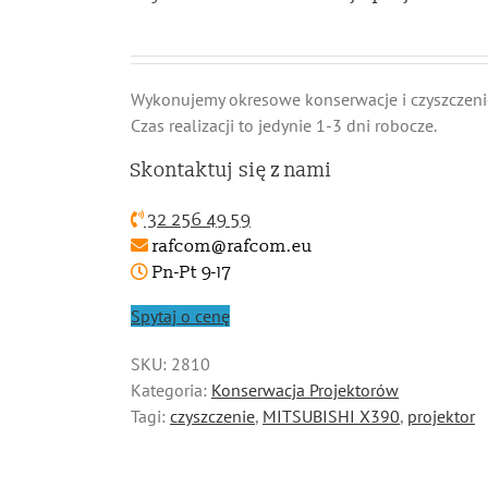
Wykonujemy okresowe konserwacje i czyszczen
Czas realizacji to jedynie 1-3 dni robocze.
Skontaktuj się z nami
32 256 49 59
rafcom@rafcom.eu
Pn-Pt 9-17
Spytaj o cenę
SKU:
2810
Kategoria:
Konserwacja Projektorów
Tagi:
czyszczenie
,
MITSUBISHI X390
,
projektor