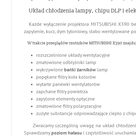
Układ chłodzenia lampy, chipu DLP i elek
Każde wyłączenie projektora MITSUBISHI X390 bez
zapylenie, kurz, dym tytoniowy, słabo wentylowane po
W trakcie przeglądów rzutników MITSUBISHI X390 znajdu
rozszczelnione układy wentylacyjne
zmatowione odbłyśniki lamp
wykrzywione
bańki żarników
lamp
popękane filtry koła kolorów
wytarte panewki wentylatorów
zapchane filtry powietrza
zapylone elementy optyczne
zmatowione filtry polaryzacyjne
zużyte substancje odprowadzające ciepło z chi
Zwracamy szczególną uwagę na układ chłodzenia r
Sprawdzamy
poziom hałasu
i częstotliwość uruchami