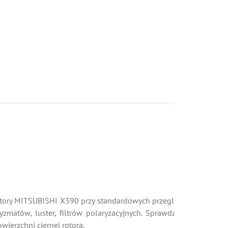
ektory MITSUBISHI X390 przy standardowych przeglądach
matów, luster, filtrów polaryzacyjnych. Sprawdzamy i
ierzchni ciernej rotora.