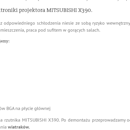
troniki projektora MITSUBISHI X390.
 odpowiedniego schłodzenia niesie ze sobą ryzyko wewnętrzny
mieszczenia, praca pod sufitem w gorących salach.
jemy:
pów BGA na płycie głównej
zutnika MITSUBISHI X390. Po demontażu przeprowadzamy oglę
ania
wiatraków.