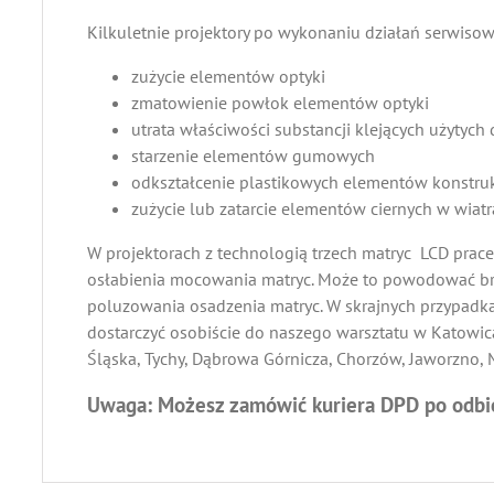
Kilkuletnie projektory po wykonaniu działań serwiso
zużycie elementów optyki
zmatowienie powłok elementów optyki
utrata właściwości substancji klejących użytyc
starzenie elementów gumowych
odkształcenie plastikowych elementów konstru
zużycie lub zatarcie elementów ciernych w wiat
W projektorach z technologią trzech matryc LCD prac
osłabienia mocowania matryc. Może to powodować bra
poluzowania osadzenia matryc. W skrajnych przypadkac
dostarczyć osobiście do naszego warsztatu w Katowica
Śląska, Tychy, Dąbrowa Górnicza, Chorzów, Jaworzno, M
Uwaga: Możesz zamówić kuriera DPD po odbió