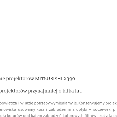
nie projektorów MITSUBISHI X390
projektorów przynajmniej o kilka lat.
owietrza i w razie potrzeby wymieniamy je. Konserwujemy proj
anowisku usuwamy kurz i zabrudzenia z optyki – soczewek, pryz
ła kolorów pod kątem zabrudzeń kolorowych filtrów i zużycia pow