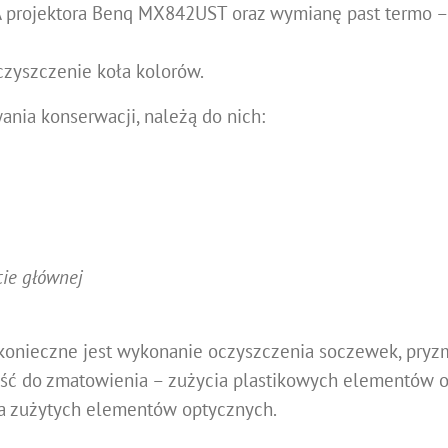
rojektora Benq MX842UST oraz wymianę past termo –
czyszczenie koła kolorów.
nia konserwacji, należą do nich:
cie głównej
o konieczne jest wykonanie oczyszczenia soczewek, pryz
ojść do zmatowienia – zużycia plastikowych elementów 
na zużytych elementów optycznych.