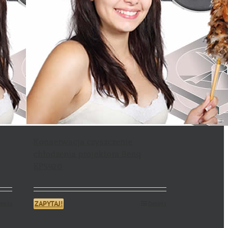
Konserwacja czyszczenie
chłodzenia projektora Benq
EP5920
ZAPYTAJ!
tails
Details