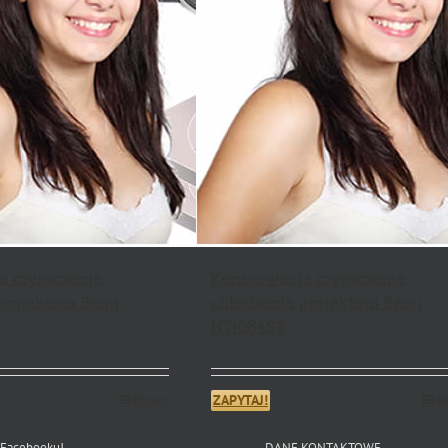
a czyszczenie
Konserwacja czyszczenie
projektora Benq
chłodzenia projektora Benq
HT1085ST
ZAPYTAJ!
Details
De
 Facebooku!
DANE KONTAKTOWE