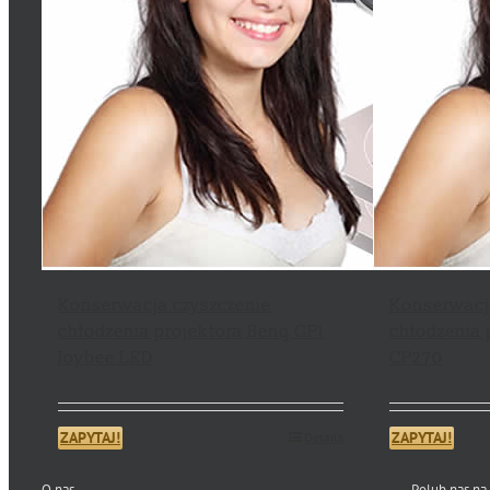
Konserwacja czyszczenie
Konserwacj
chłodzenia projektora Benq GP1
chłodzenia 
Joybee LED
CP270
ZAPYTAJ!
ZAPYTAJ!
Details
O nas
Polub nas na