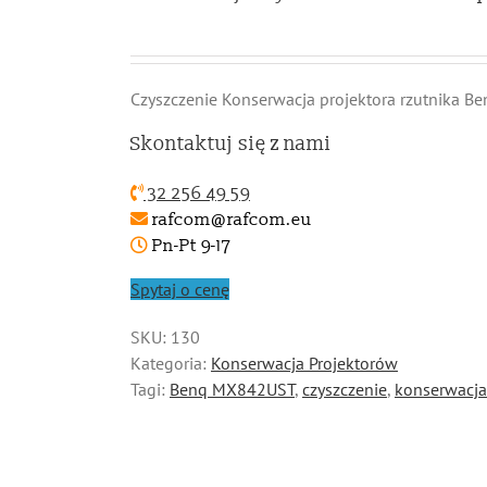
Czyszczenie Konserwacja projektora rzutnika 
Skontaktuj się z nami
32 256 49 59
rafcom@rafcom.eu
Pn-Pt 9-17
Spytaj o cenę
SKU:
130
Kategoria:
Konserwacja Projektorów
Tagi:
Benq MX842UST
,
czyszczenie
,
konserwacja