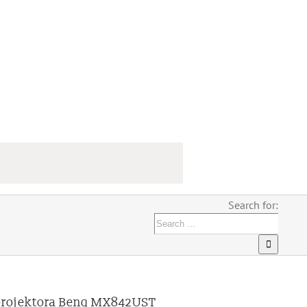
Search for:
 projektora Benq MX842UST