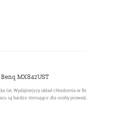
ze Benq MX842UST
lka lat. Wydajniejszy układ chłodzenia w Benq
azu są bardzo stresujące dla osoby prowadzącej