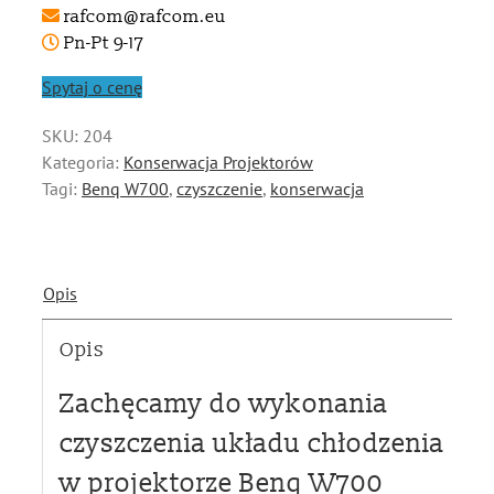
rafcom@rafcom.eu
Pn-Pt 9-17
Spytaj o cenę
SKU:
204
Kategoria:
Konserwacja Projektorów
Tagi:
Benq W700
,
czyszczenie
,
konserwacja
Opis
Opis
Zachęcamy do wykonania
czyszczenia układu chłodzenia
w projektorze Benq W700