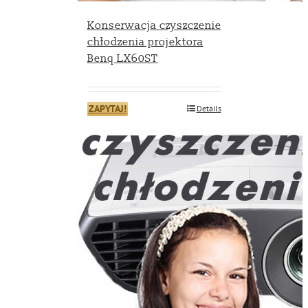
Konserwacja czyszczenie
chłodzenia projektora
Benq LX60ST
ZAPYTAJ!
Details