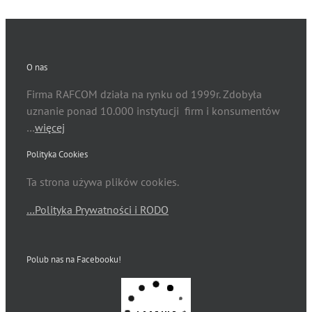
O nas
Firma RAFCOM działa na rynku od 1999r. Zdobyła
uznanie ponad 10.000 instytucji firm i konsumentów
…
więcej
Polityka Cookies
Ta strona używa plików cookies.
…Polityka Prywatności i RODO
Polub nas na Facebooku!