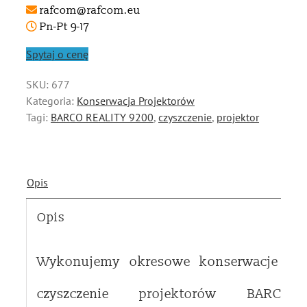
rafcom@rafcom.eu
Pn-Pt 9-17
Spytaj o cenę
SKU:
677
Kategoria:
Konserwacja Projektorów
Tagi:
BARCO REALITY 9200
,
czyszczenie
,
projektor
Opis
Opis
Wykonujemy okresowe konserwacje i
czyszczenie projektorów BARCO