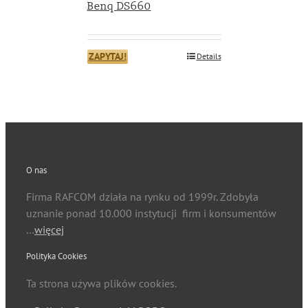
Benq DS660
ZAPYTAJ!
Details
O nas
Firma RAFCOM działa na rynku od 1999r. Zdobyła
uznanie ponad 10.000 instytucji firm i konsumentów
…
więcej
Polityka Cookies
Ta strona używa plików cookies.