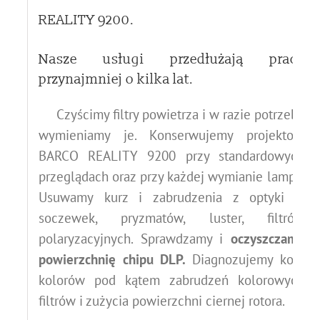
REALITY 9200.
Nasze usługi przedłużają pracę
przynajmniej o kilka lat.
Czyścimy filtry powietrza i w razie potrzeby
wymieniamy je.
Konserwujemy projektory
BARCO REALITY 9200 przy standardowych
przeglądach oraz przy każdej wymianie lampy.
Usuwamy kurz i zabrudzenia z optyki –
soczewek, pryzmatów, luster, filtrów
polaryzacyjnych.
Sprawdzamy i
oczyszczamy
powierzchnię chipu DLP.
Diagnozujemy koła
kolorów pod kątem zabrudzeń kolorowych
filtrów i zużycia powierzchni ciernej rotora.