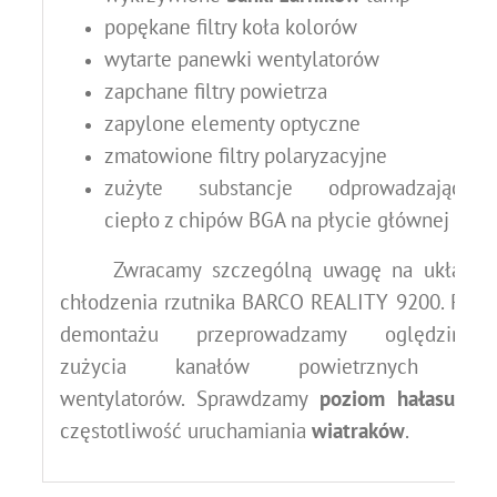
popękane filtry koła kolorów
wytarte panewki wentylatorów
zapchane filtry powietrza
zapylone elementy optyczne
zmatowione filtry polaryzacyjne
zużyte substancje odprowadzające
ciepło z chipów BGA na płycie głównej
Zwracamy szczególną uwagę na układ
chłodzenia rzutnika BARCO REALITY 9200.
Po
demontażu przeprowadzamy oględziny
zużycia kanałów powietrznych i
wentylatorów.
Sprawdzamy
poziom hałasu
i
częstotliwość uruchamiania
wiatraków
.