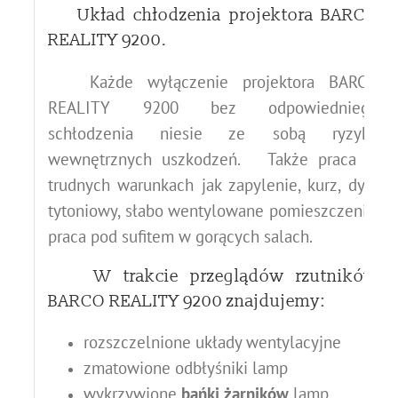
Układ chłodzenia projektora BARCO
REALITY 9200.
Każde wyłączenie projektora BARCO
REALITY 9200 bez odpowiedniego
schłodzenia niesie ze sobą ryzyko
wewnętrznych uszkodzeń.
Także praca w
trudnych warunkach jak zapylenie, kurz, dym
tytoniowy, słabo wentylowane pomieszczenia,
praca pod sufitem w gorących salach.
W trakcie przeglądów rzutników
BARCO REALITY 9200 znajdujemy:
rozszczelnione układy wentylacyjne
zmatowione odbłyśniki lamp
wykrzywione
bańki żarników
lamp