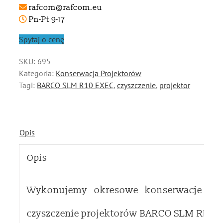
rafcom@rafcom.eu
Pn-Pt 9-17
Spytaj o cenę
SKU:
695
Kategoria:
Konserwacja Projektorów
Tagi:
BARCO SLM R10 EXEC
,
czyszczenie
,
projektor
Opis
Opis
Wykonujemy okresowe konserwacje i
czyszczenie projektorów BARCO SLM R10