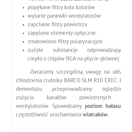
popękane filtry koła kolorów
wytarte panewki wentylatorów
zapchane filtry powietrza
zapylone elementy optyczne
zmatowione filtry polaryzacyjne
zużyte substancje odprowadzające
ciepło z chipów BGA na płycie głównej
Zwracamy szczególną uwagę na układ
chłodzenia rzutnika BARCO SLM R10 EXEC.
Po
demontażu przeprowadzamy oględziny
zużycia kanałów powietrznych i
wentylatorów.
Sprawdzamy
poziom hałasu
i
częstotliwość uruchamiania
wiatraków
.