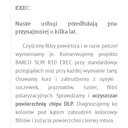
EXEC.
Nasze usługi przedłużają pracę
przynajmniej o kilka lat.
Czyścimy filtry powietrza i w razie potrzeby
wymieniamy je.
Konserwujemy projektory
BARCO SLM R10 EXEC przy standardowych
przeglądach oraz przy każdej wymianie lampy.
Usuwamy kurz i zabrudzenia z optyki –
soczewek, pryzmatów, luster, filtrów
polaryzacyjnych.
Sprawdzamy i
oczyszczamy
powierzchnię chipu DLP.
Diagnozujemy koła
kolorów pod kątem zabrudzeń kolorowych
filtrów i zużycia powierzchni ciernej rotora.