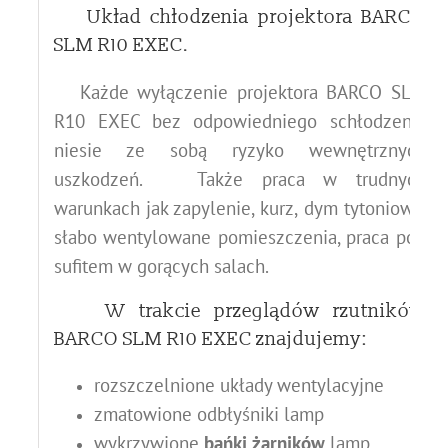
Układ chłodzenia projektora BARCO
SLM R10 EXEC.
Każde wyłączenie projektora BARCO SLM
R10 EXEC bez odpowiedniego schłodzenia
niesie ze sobą ryzyko wewnętrznych
uszkodzeń.
Także praca w trudnych
warunkach jak zapylenie, kurz, dym tytoniowy,
słabo wentylowane pomieszczenia, praca pod
sufitem w gorących salach.
W trakcie przeglądów rzutników
BARCO SLM R10 EXEC znajdujemy:
rozszczelnione układy wentylacyjne
zmatowione odbłyśniki lamp
wykrzywione
bańki żarników
lamp