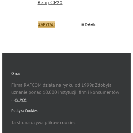
Benq GP20
ZAPYTAJ!
Details
O nas
Firma RAFCOM działa na rynku od 1999r. Zdobyła
uznanie ponad 10.000 instytucji firm i konsumentów
…
więcej
Polityka Cookies
Ta strona używa plików cookies.